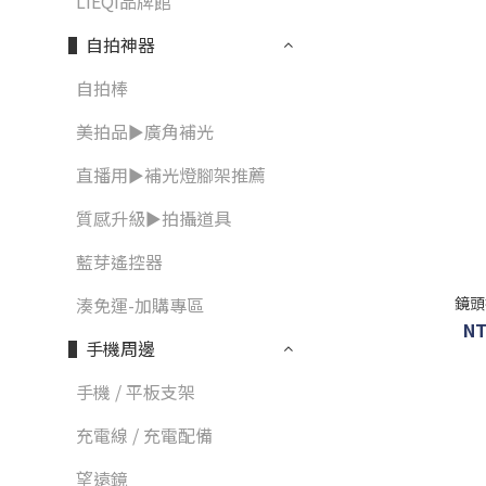
LIEQI品牌館
▌自拍神器
自拍棒
美拍品►廣角補光
直播用►補光燈腳架推薦
質感升級►拍攝道具
藍芽遙控器
鏡頭
湊免運-加購專區
NT
▌手機周邊
手機 / 平板支架
充電線 / 充電配備
望遠鏡