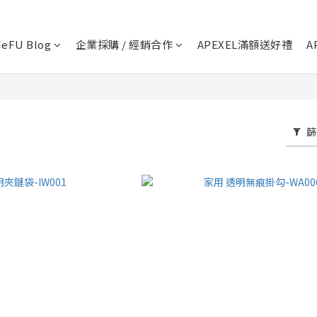
💬 加Line 享$30折扣!
立即加好友
eFU Blog
企業採購 / 經銷合作
APEXEL滿額送好禮
A
🛡️ APEXEL/MEFU品牌保固一年!
立即逛逛
✅ APEXEL商品享15天鑑賞期!
立即逛逛
篩