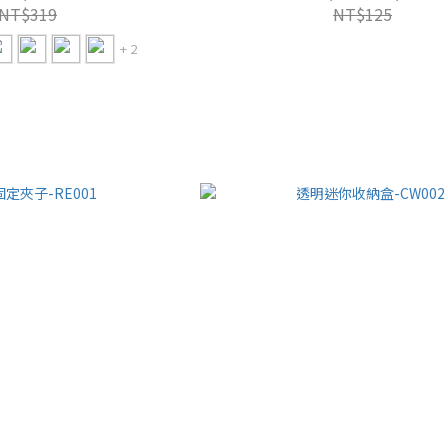
NT$319
NT$125
+ 2