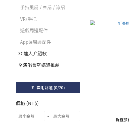
手持風扇 / 桌扇 / 涼扇
VR/手把
遊戲周邊配件
Apple周邊配件
3C達人介紹款
🔭演唱會望遠鏡推薦
套用篩選
(0/20)
價格 (NT$)
~
折疊旅行