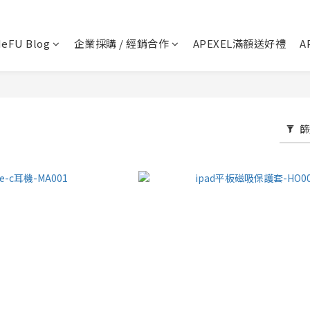
💬 加Line 享$30折扣!
立即加好友
eFU Blog
企業採購 / 經銷合作
APEXEL滿額送好禮
A
🛡️ APEXEL/MEFU品牌保固一年!
立即逛逛
✅ APEXEL商品享15天鑑賞期!
立即逛逛
篩