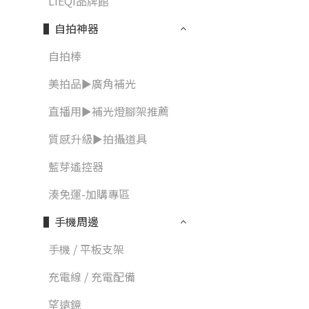
LIEQI品牌館
▌自拍神器
自拍棒
美拍品►廣角補光
直播用►補光燈腳架推薦
質感升級►拍攝道具
藍芽遙控器
湊免運-加購專區
▌手機周邊
手機 / 平板支架
充電線 / 充電配備
望遠鏡