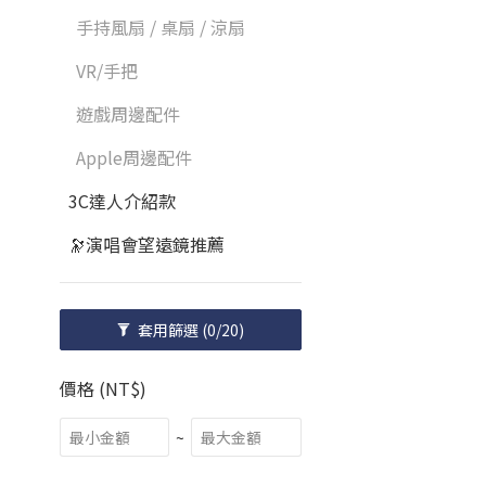
手持風扇 / 桌扇 / 涼扇
VR/手把
遊戲周邊配件
Apple周邊配件
3C達人介紹款
🔭演唱會望遠鏡推薦
套用篩選
(0/20)
價格 (NT$)
~