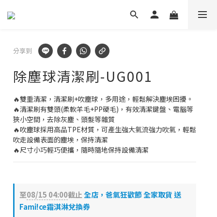
✕
💬 加Line 享$30折扣!
立即加好友
🛡️ APEXEL/MEFU品牌保固一年!
分享到
立即逛逛
除塵球清潔刷-UG001
✅ APEXEL商品享15天鑑賞期!
🔥雙重清潔，清潔刷+吹塵球，多用途，輕鬆解決塵埃困擾。
立即逛逛
🔥清潔刷有雙頭(柔軟羊毛+PP硬毛)，有效清潔鍵盤、電腦等
狹小空間，去除灰塵、頭髮等雜質
🔥吹塵球採用高品TPE材質，可產生強大氣流強力吹氣，輕鬆
吹走設備表面的塵埃，保持清潔
🔥尺寸小巧輕巧便攜，隨時隨地保持設備清潔
至
08/15 04:00
截止
全店，爸氣狂歡節 全家取貨 送
Fami!ce霜淇淋兌換券