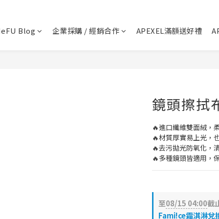
💬 加Line 享$30折扣!
立即加好友
eFU Blog
企業採購 / 經銷合作
APEXEL滿額送好禮
A
🛡️ APEXEL/MEFU品牌保固一年!
立即逛逛
✅ APEXEL商品享15天鑑賞期!
立即逛逛
鏡頭擦拭布-
🔥進口纖維雙面絨，
🔥材質厚實易上光，
🔥去污拋光防氧化，
🔥多種鏡頭皆適用，
至
08/15 04:00
截
Fami!ce霜淇淋兌