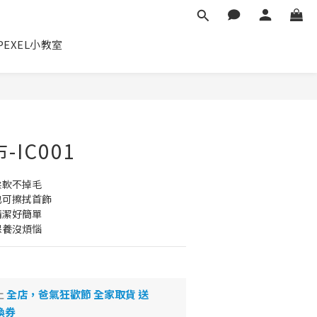
✕
PEXEL小教室
立即購買
IC001
柔軟不掉毛
也可擦拭首飾
清潔好簡單
保養沒煩惱
止
全店，爸氣狂歡節 全家取貨 送
換券