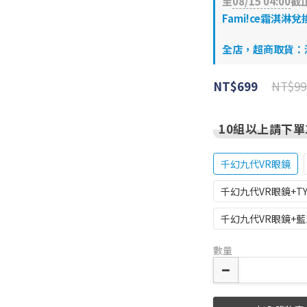
至
08/15 04:00
截
Fami!ce霜淇淋兌
全店，超商取貨：滿$
NT$99
NT$699
10組以上請下單
千幻九代VR眼鏡
千幻九代VR眼鏡+TY
千幻九代VR眼鏡+
數量