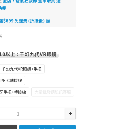
止
全店，爸氣狂歡節 全家取貨 送
換券
699 免運費 (折抵後) 🙌
9
10以上
: 千幻九代VR眼鏡
千幻九代VR眼鏡+手把
PE-C轉接線
藍牙手把+轉接線
大量批發請私訊客服