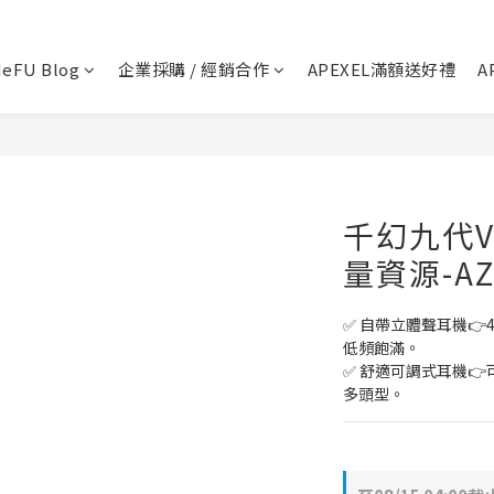
💬 加Line 享$30折扣!
立即加好友
eFU Blog
企業採購 / 經銷合作
APEXEL滿額送好禮
A
🛡️ APEXEL/MEFU品牌保固一年!
立即逛逛
✅ APEXEL商品享15天鑑賞期!
立即逛逛
千幻九代V
量資源-AZ
✅ 自帶立體聲耳機
低頻飽滿。
✅ 舒適可調式耳機
多頭型。