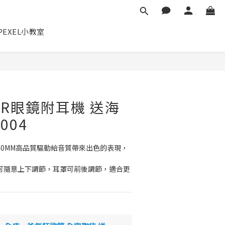
✕
PEXEL小教室
立即購買
R眼鏡附耳機 送海
004
40MM高品質驅動給音質帶來出色的表現，
可隨意上下調節，耳罩可前後調節，適合更