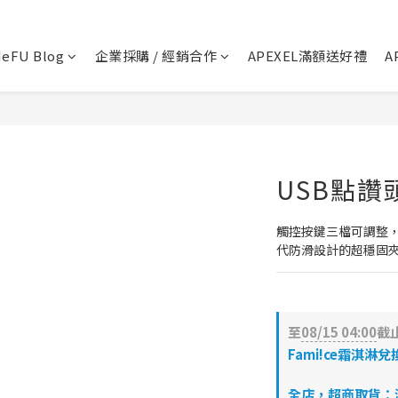
💬 加Line 享$30折扣!
立即加好友
eFU Blog
企業採購 / 經銷合作
APEXEL滿額送好禮
A
🛡️ APEXEL/MEFU品牌保固一年!
立即逛逛
✅ APEXEL商品享15天鑑賞期!
立即逛逛
USB點讚
觸控按鍵三檔可調整，
代防滑設計的超穩固夾
至
08/15 04:00
截
Fami!ce霜淇淋兌
全店，超商取貨：滿$