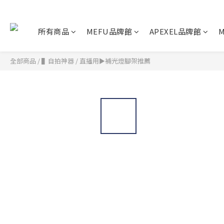
所有商品
MEFU品牌館
APEXEL品牌館
M
全部商品
/
▌自拍神器
/
直播用►補光燈腳架推薦