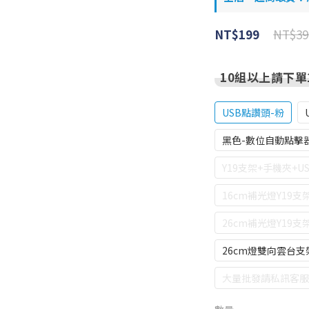
NT$39
NT$199
10組以上請下單
USB點讚頭-粉
黑色-數位自動點擊
Y19支架+手機夾+U
16cm補光燈Y19支
26cm補光燈Y19支
26cm燈雙向雲台支
大量批發請私訊客服