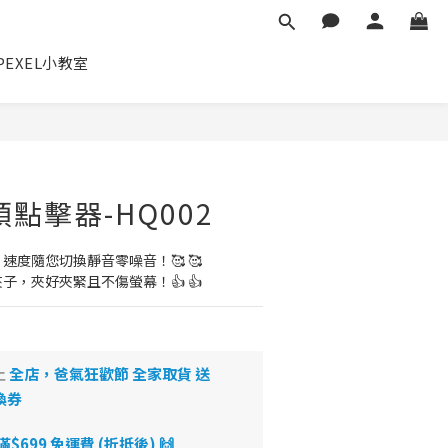
✕
PEXEL小教室
立即購買
頭點擊器-HQ002
速度隨您切換靜音零噪音！🥰 🥰
子，夾好夾緊且不傷螢幕！👍 👍
止
全店，爸氣狂歡節 全家取貨 送
換券
699 免運費 (折抵後) 🙌