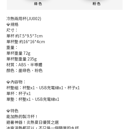
冷熱兩用杯(JU002)
💎規格
尺寸：
單杯 約7.5*9.5*7cm
單杯墊 約16*16*4cm
重量：
單杯重量 72g
單杯墊重量 235g
材質：ABS、半導體
顏色：墨綠色、粉色
💎內容物：
杯墊組：杯墊x1、USB充電線x1、杯子x1
單杯：杯子x1
單墊：杯墊x1、USB充電線x1
💎特色
能加熱的製冷杯！
避暑神器！炎熱夏日優質之選
冰爽溫熱都可以，不只是一個簡單的水杯