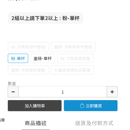
2組以上請下單2以上
: 粉-單杯
粉-冷熱兩用杯墊組
墨綠-冷熱兩用杯墊組
粉-單杯
墨綠-單杯
粉-冷熱兩用單墊
墨綠-冷熱兩用單墊
大量批發請私訊客服
數量
加入購物車
立即購買
清單
商品描述
送貨及付款方式