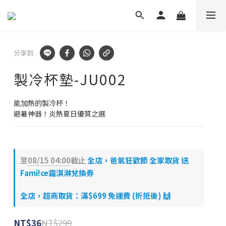
✕
💬 加Line 享$30折扣!
立即加好友
🛡️ APEXEL/MEFU品牌保固一年!
分享到
立即逛逛
製冷杯墊-JU002
✅ APEXEL商品享15天鑑賞期!
能加熱的製冷杯！
立即逛逛
避暑神器！炎熱夏日優質之選
至
08/15 04:00
截止
全店，爸氣狂歡節 全家取貨 送
Fami!ce霜淇淋兌換券
全店，超商取貨：滿$699 免運費 (折抵後) 🙌
NT$299
NT$36