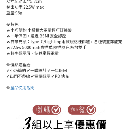
尺寸:8.3*3.7*5.2cm
輸出功率:22.5W max
重量:98g
💎特色
🔥小巧簡約:小體積大電量輕巧好攜帶
🔥一年保固，通過 BSMI 安全認證
🔥自帶充頭：type-C/Lighting兩款規格任你選，各種裝置都能充
🔥22.5w 5000mah直插式.隨插隨充.解放雙手
🔥數字顯示屏，快速掌握電量
💎優點這裡看
✔小巧簡約 ✔一體設計 ✔一年保固
✔出門不帶線 ✔電量顯示 ✔PD 快充
💎
產品使用說明