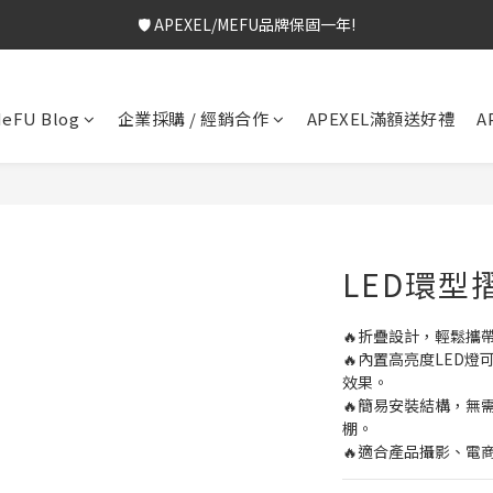
🛡️ APEXEL/MEFU品牌保固一年!
🎁 $699免運+3%回饋!
💬 加Line 享$30折扣!
立即加好友
🛡️ APEXEL/MEFU品牌保固一年!
立即逛逛
🎁 $699免運+3%回饋!
✅ APEXEL商品享15天鑑賞期!
立即逛逛
eFU Blog
企業採購 / 經銷合作
APEXEL滿額送好禮
A
LED環型
🔥折疊設計，輕鬆攜
🔥內置高亮度LED
效果。
🔥簡易安裝結構，無
棚。
🔥適合產品攝影、電