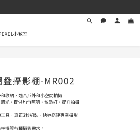
✕
PEXEL小教室
立即購買
摺疊攝影棚-MR002
帶和收納，適合戶外和小空間拍攝。
燈可調光，提供均勻照明，散熱好，提升拍攝
需工具，真正3秒組裝，快速搭建專業攝影
商拍攝等各種攝影需求。