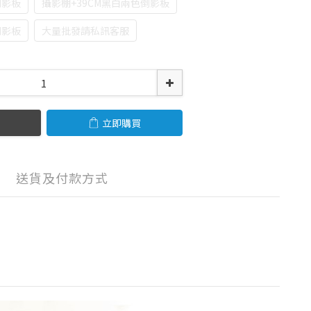
倒影板
攝影棚+39CM黑白兩色倒影板
倒影板
大量批發請私訊客服
立即購買
送貨及付款方式