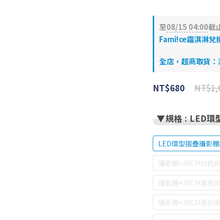
至
08/15 04:00
截
Fami!ce霜淇淋兌
全店，超商取貨：滿$
NT$1,
NT$680
▼規格
: LED
LED環型摺疊攝影棚
攝影棚+20CM白色
攝影棚+20CM黑色
攝影棚+30CM黑白