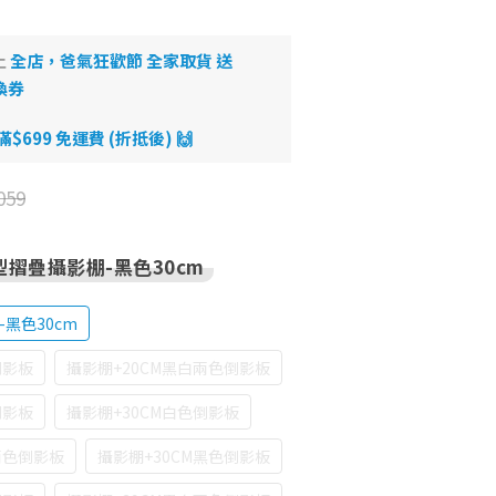
止
全店，爸氣狂歡節 全家取貨 送
換券
699 免運費 (折抵後) 🙌
059
環型摺疊攝影棚-黑色30cm
-黑色30cm
倒影板
攝影棚+20CM黑白兩色倒影板
倒影板
攝影棚+30CM白色倒影板
兩色倒影板
攝影棚+30CM黑色倒影板