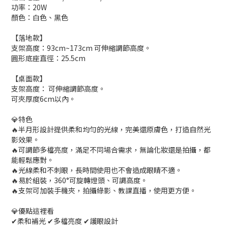
功率：20W
顏色：白色、黑色
【落地款】
支架高度：93cm~173cm 可伸縮調節高度。
圓形底座直徑：25.5cm
【桌面款】
支架高度： 可伸縮調節高度。
可夾厚度6cm以內。
💎特色
🔥半月形設計提供柔和均勻的光線，完美還原膚色，打造自然光
影效果。
🔥可調節多檔亮度，滿足不同場合需求，無論化妝還是拍攝，都
能輕鬆應對。
🔥光線柔和不刺眼，長時間使用也不會造成眼睛不適。
🔥易於組裝，360°可旋轉燈頭、可調高度。
🔥支架可加裝手機夾，拍攝綠影、教課直播，使用更方便。
💎優點這裡看
✔柔和補光 ✔多檔亮度 ✔護眼設計