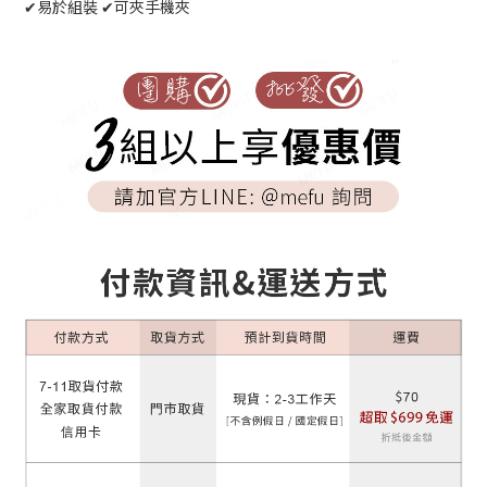
✔易於組裝 ✔可夾手機夾