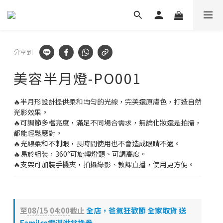
立即加好友
✕
🛡️ APEXEL/MEFU品牌保固一年!
立即逛逛
分享到
✅ APEXEL商品享15天鑑賞期!
美容半月燈-PO001
立即逛逛
🔥半月形設計提供柔和均勻的光線，完美還原膚色，打造自然
光影效果。
🔥可調節多檔亮度，滿足不同場合需求，無論化妝還是拍攝，
都能輕鬆應對。
🔥光線柔和不刺眼，長時間使用也不會造成眼睛不適。
🔥易於組裝，360°可旋轉燈頭、可調高度。
🔥支架可加裝手機夾，拍攝綠影、教課直播，使用更方便。
至
08/15 04:00
截止
全店，爸氣狂歡節 全家取貨 送
Fami!ce霜淇淋兌換券