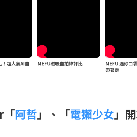
！超人氣AI自
MEFU磁吸自拍棒評比
MEFU 迷你口
帶著走
r「
阿哲
」、「
電獺少女
」開