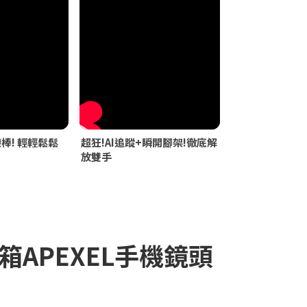
袋棒! 輕輕鬆鬆
超狂!AI追蹤+瞬開腳架!徹底解
放雙手
箱APEXEL手機鏡頭