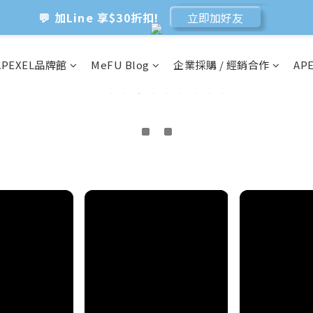
💬 加Line 享$30折扣!
立即加好友
🛡️ APEXEL/MEFU品牌保固一年!
立即逛逛
APEXEL品牌館
MeFU Blog
企業採購 / 經銷合作
AP
✅ APEXEL商品享15天鑑賞期!
立即逛逛