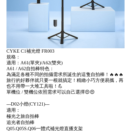
CYKE C1補光燈 FR003
規格：
適用：A61(單夾)/A62(雙夾)
A61 / A62自拍棒特色：
為滿足各種不同的拍攝需求所誕生的這隻自拍棒！🔥🔥🔥
旅行的好夥伴就只要一根就搞定！精緻小巧方便易攜，再
也不用帶一大堆工具啦！💪
單機位 / 雙機位依照需求可以自己選擇😍😍
---D02小燈(CY121)---
適用：
極光之旅自拍棒
追光者自拍棒
Q05.Q05S.Q06一體式補光燈直播支架