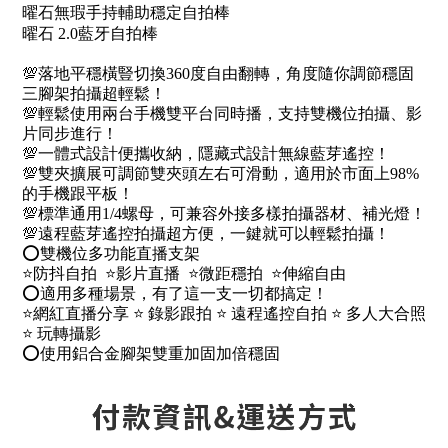
曜石無瑕手持輔助穩定自拍棒
曜石 2.0藍牙自拍棒
💯落地平穩橫豎切換360度自由翻轉，角度隨你調節穩固
三腳架拍攝超輕鬆！
💯輕鬆使用兩台手機雙平台同時播，支持雙機位拍攝、影
片同步進行！
💯一體式設計便攜收納，隱藏式設計無線藍芽遙控！
💯雙夾擴展可調節雙夾頭左右可滑動，適用於市面上98%
的手機跟平板！
💯標準通用1/4螺母，可兼容外接多樣拍攝器材、補光燈！
💯遠程藍芽遙控拍攝超方便，一鍵就可以輕鬆拍攝！
⭕雙機位多功能直播支架
⭐防抖自拍 ⭐影片直播 ⭐微距穩拍 ⭐伸縮自由
⭕適用多種場景，有了這一支一切都搞定！
⭐網紅直播分享 ⭐ 錄影跟拍 ⭐ 遠程遙控自拍 ⭐ 多人大合照
⭐ 玩轉攝影
⭕使用鋁合金腳架雙重加固加倍穩固