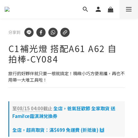
✕
💬 加Line 享$30折扣!
立即加好友
🛡️ APEXEL/MEFU品牌保固一年!
分享到
立即逛逛
C1補光燈 搭配A61 A62 自
拍棒-CY084
✅ APEXEL商品享15天鑑賞期!
立即逛逛
旅行的好夥伴就只要一根就搞定！精緻小巧方便易攜，再也不
用帶一大堆工具啦！
至
08/15 04:00
截止
全店，爸氣狂歡節 全家取貨 送
Fami!ce霜淇淋兌換券
全店，超商取貨：滿$699 免運費 (折抵後) 🙌