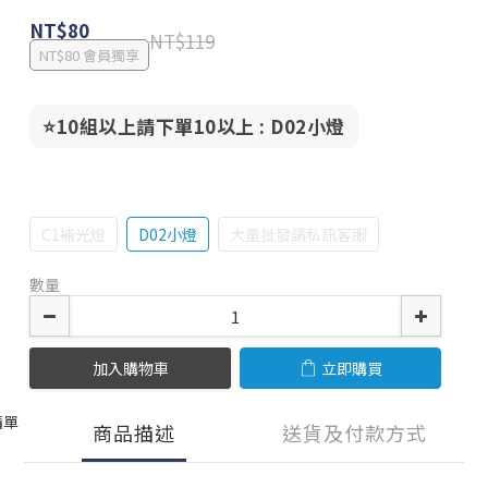
NT$80
NT$119
NT$80
會員獨享
⭐️10組以上請下單10以上
: D02小燈
C1補光燈
D02小燈
大量批發請私訊客服
數量
加入購物車
立即購買
清單
商品描述
送貨及付款方式