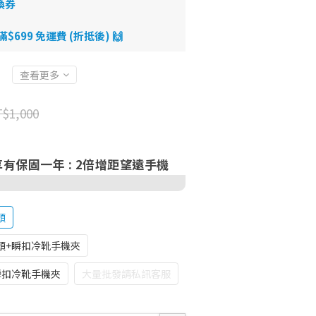
換券
699 免運費 (折抵後) 🙌
查看更多
$1,000
 享有保固一年
: 2倍增距望遠手機
頭
頭+瞬扣冷靴手機夾
瞬扣冷靴手機夾
大量批發請私訊客服