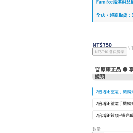
Fami!ce霜淇淋兌
全店，超商取貨：滿$
NT$750
NT
NT$740
會員獨享
🏆原廠正品 ●
鏡頭
2倍增距望遠手機鏡
2倍增距望遠手機鏡
2倍增距鏡頭+補光
數量