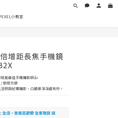
✕
PEXEL小教室
立即購買
L 2倍增距長焦手機鏡
B2X
就是最佳手機攝影師👍
 / 使用方便
生活照與紀實攝影，凸顯景深深處有你。
止
全店，爸氣狂歡節 全家取貨 送