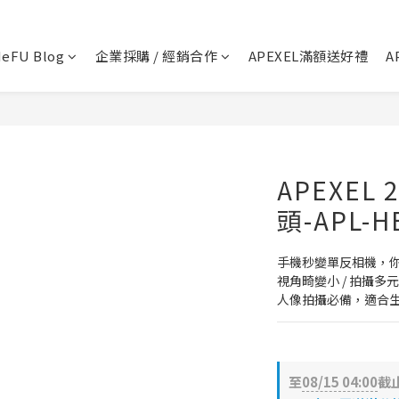
💬 加Line 享$30折扣!
立即加好友
eFU Blog
企業採購 / 經銷合作
APEXEL滿額送好禮
A
🛡️ APEXEL/MEFU品牌保固一年!
立即逛逛
✅ APEXEL商品享15天鑑賞期!
立即逛逛
APEXE
頭-APL-H
手機秒變單反相機，你
視角畸變小 / 拍攝多元
人像拍攝必備，適合
至
08/15 04:00
截