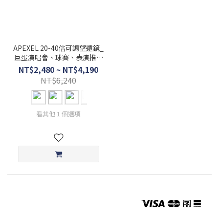
APEXEL 20-40倍可調望遠鏡_
巨蛋演唱會、球賽、表演推薦
望遠鏡
NT$2,480 ~ NT$4,190
NT$6,240
看其他 1 個選項