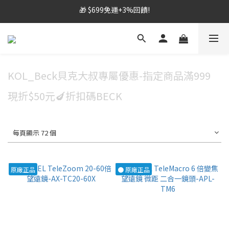
🎁 $699免運+3%回饋!
🎁 $699免運+3%回饋!
💬 加Line 享$30折扣!
🛡️ APEXEL/MEFU品牌保固一年!
KOL_Beck貝克大叔專屬優惠-指定商品滿999
🎁 $699免運+3%回饋!
現折$50元🍆折扣碼BECK
每頁顯示 72 個
原廠正品
● 原廠正品