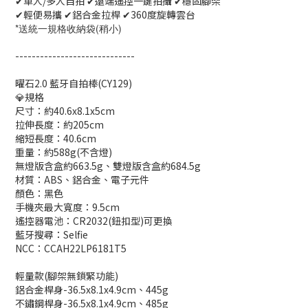
✔單人/多人自拍 ✔遠端遙控一鍵拍攝 ✔穩固腳架
✔輕便易攜 ✔鋁合金拉桿 ✔360度旋轉雲台
*送統一規格收納袋(稍小)
-----------------------------
曜石2.0 藍牙自拍棒(CY129)
💎規格
尺寸：約40.6x8.1x5cm
拉伸長度：約205cm
縮短長度：40.6cm
重量：約588g(不含燈)
無燈版含盒約663.5g、雙燈版含盒約684.5g
材質：ABS、鋁合金、電子元件
顏色：黑色
手機夾最大寬度：9.5cm
遙控器電池：CR2032(鈕扣型)可更換
藍牙搜尋：Selfie
NCC：CCAH22LP6181T5
輕量款(腳架無鎖緊功能)
鋁合金桿身-36.5x8.1x4.9cm、445g
不鏽鋼桿身-36.5x8.1x4.9cm、485g