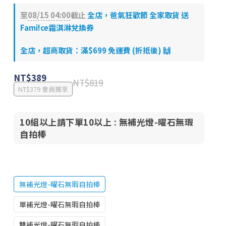
至
08/15 04:00
截止
全店，爸氣狂歡節 全家取貨 送
Fami!ce霜淇淋兌換券
全店，超商取貨：滿$699 免運費 (折抵後) 🙌
NT$389
NT$819
NT$379
會員獨享
10組以上請下單10以上
: 無補光燈-曜石無瑕
自拍棒
無補光燈-曜石無瑕自拍棒
單補光燈-曜石無瑕自拍棒
雙補光燈-曜石無瑕自拍棒