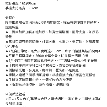
拉身長度：約200cm
手機夾持最寬：9.2cm
💎特色
隆重推薦曜石無瑕升級2.0多功能腳架，曜石有的優點它通通有，
還更威能
🔥三腳架加固加長加粗加厚、加寬金屬腳面、龍骨支撐、加厚防
滑墊
🔥三腳架還有鎖緊旋鈕，可高可低，承重力、穩定性、耐用度都
UP UP💪
🔥7段自由伸縮，最大高度可達205cm，水平拍攝媲美航拍視角✈
🔥平衡手柄可鎖定，360度旋轉全景，防抖穩定清晰拍攝
🔥1/4接口可銜接有螺絲孔補光燈，也可選購一體式小型補光燈
🔥手機夾座再附冷靴口+1/4螺母口，支援更多攝影配備
🔥側接補光燈、麥克風、魔術臂、蟹夾都不是問題
🔥手機夾連體平衡手柄可拆卸，相機直接接自拍棒雲台更穩當
🔥手機夾可接兩顆小燈，一體式收納方方便便
🔥可拆卸藍芽遙控器，遠程拍攝，即按即拍
💎優點這裡看
✔單人/多人自拍/集體大合照 ✔遠端遙控一鍵拍攝 ✔三腳架加固加
長加粗加厚