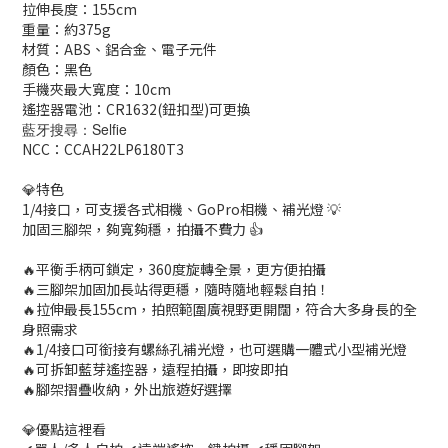
拉伸長度：155cm
重量：約375g
材質：ABS、鋁合金、電子元件
顏色：黑色
手機夾最大寬度：10cm
遙控器電池：CR1632(鈕扣型)可更換
藍牙搜尋：Selfie
NCC：CCAH22LP6180T3
💎特色
1/4接口，可支援各式相機、GoPro相機、補光燈 💡
加固三腳架，夠寬夠穩，拍攝不費力 👍
🔥平衡手柄可鎖定，360度旋轉全景，更方便拍攝
🔥三腳架加固加長站得更穩，隨時隨地輕鬆自拍！
🔥拉伸最長155cm，拍照範圍廣視野更開闊，符合大多身長的全
身照需求
🔥1/4接口可銜接有螺絲孔補光燈，也可選購一體式小型補光燈
🔥可拆卸藍芽遙控器，遠程拍攝，即按即拍
🔥腳架摺疊收納，外出旅遊好選擇
💎優點這裡看