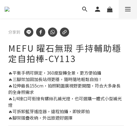
立即加好友
✕
🛡️ APEXEL/MEFU品牌保固一年!
立即逛逛
分享到
✅ APEXEL商品享15天鑑賞期!
MEFU 曜石無瑕 手持輔助穩
立即逛逛
定自拍棒-CY113
🔥平衡手柄可鎖定，360度旋轉全景，更方便拍攝
🔥三腳架加固加長站得更穩，隨時隨地輕鬆自拍！
🔥拉伸最長155cm，拍照範圍廣視野更開闊，符合大多身長
的全身照需求
🔥1/4接口可銜接有螺絲孔補光燈，也可選購一體式小型補光
燈
🔥可拆卸藍芽遙控器，遠程拍攝，即按即拍
🔥腳架摺疊收納，外出旅遊好選擇