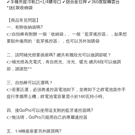
✔手機夾座冷靴口+1/4螺母口 ✔鋁合金拉桿 ✔360度旋轉雲台
*送E款收納袋
【商品常見問題】
一、有附收納袋嗎?
👉自拍棒有附贈 一個「收納袋」、一個「藍芽搖控器」，如果想
要額外備用的「藍芽搖控器」，也可以另外加購😄
二、請問補光燈要插座嗎? 總共有幾段光可以做調節呢？
👉補光燈為充電式，有自然光、冷光、暖光 總共6段可以做調
節，謝謝您^^
三、自拍棒可以託運嗎？
👉若要託運，必須將遙控器電池卸下，並將卸下之鋰電池當作手
提行李攜帶上機，鋰電池電容量需小於160瓦特小時。
四、接GoPro可以使用這支附的藍牙遙控器嗎?
👉無法唷，GoPro只能用自己的專屬遙控器
五、1/4轉接座要另外購買嗎?