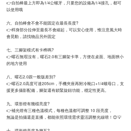
👉自拍棒最上方即為1/4公螺牙，只要您的設備為1/4接孔，都可
以使用哦
六、自拍棒會不會不能固定在最長長度?
👉桿身部分拉伸至最長不會縮起，可以安心使用，惟注意風大時
會晃動，請找物品另外固定
七、三腳架模式有卡榫嗎?
👉曜石無瑕沒有，曜石2.0有三腳架卡準，方便在桌面、地面狹小
的地方使用
八、曜石2.0跟一般版差別?
👉曜石2.0高度可達205cm，手機夾座再附冷靴口+1/4螺母口，支
援更多攝影配備，腳架還有鎖緊旋鈕功能，穩定性更高。
九、環形燈有幾檔亮度?
👉補光燈有三種色溫模式，每種色溫都可調整 10 段亮度，
無論是拍攝還是直播，都能依照環境需求靈活調整光線唷！😊💡
十、環形燈亮度為幾瓦?