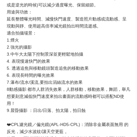
或是逆光的時候)可以減少過度曝光、保留細節。
用途與功效：
延長整體曝光時間、減慢快門速度、製造照片動感或流動感、呈
現動與靜、使用超高倍率減光鏡拍出時間流逝感。
適合拍攝場景：
1.煙火
2.強光的攝影
3.中午大太陽下控制景深並更輕鬆地拍攝
4. 表現慢速快門的效果
5. 透過追焦與移動鏡頭製造追焦的移動效果
6. 表現長時間的曝光效果
7.瀑布/流水/溪流,要拍出涓絲流水的效果
8動感攝影:都市人群消失效果，人群移動，移動效果，舞蹈，舉凡
想要刻意減低快門速度來拍出畫面的流動感時都可以搭配ND使
用！
9.晨昏攝影 ：日出/日落、拍太陽，拍日蝕
❤️CPL濾光鏡／偏光鏡(APL-HD5-CPL)：消除非金屬表面無用 的
反光，減少水波紋/讓天空更藍 。