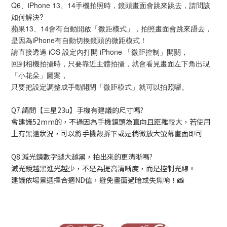
Q6、iPhone 13、14手機拍照時，鏡頭畫面會跳來跳去，請問該
如何解決?
蘋果13、14會有自動開啟「微距模式」，拍照畫面會跳來躡去，
是因為iPhone有自動切換鏡頭的微距模式！
請直接透過 iOS 設定內打開 iPhone 「微距控制」開關，
回到相機拍攝時，只要靠近主體拍攝，就會看見畫面左下角出現
「小花朵」圖案，
只要把設定調整成手動開閉「微距模式」就可以拍照囉。
Q7.請問【三星23u】手機有建議的尺寸嗎?
會建議52mm的，不過因為手機鏡頭為直向且距離較大，若使用
上有黑邊狀況，可以將手機殼拆下或是稍微放大螢幕畫面即可
Q8.減光鏡數字越大越黑，拍出來的更清晰嗎?
減光鏡越黑進光越少，不是為提高清晰度，而是控制光線。
建議依場景選擇合適ND值，避免畫面過暗或失焦唷！📸