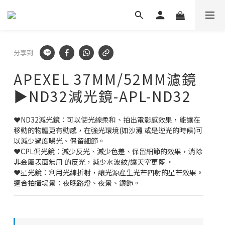
✕
🛡️ APEXEL/MEFU品牌保固一年!
立即逛逛
✅ APEXEL商品享15天鑑賞期!
分享到
立即逛逛
APEXEL 37MM/52MM濾鏡
▶ND32減光鏡-APL-ND32
❤️ND32減光鏡：可以使光線柔和、拍出電影感效果，能讓在
移動的物體更有動感，在強光環境(如沙灘 或是逆光的時候)可
以減少過度曝光、保留細節。
❤️CPL偏光鏡：減少反光、減少色差、保留細節的效果，消除
非金屬表面無用 的反光，減少水波紋/讓天空更藍 。
❤️星光鏡：利用光線折射，讓光源產生光芒四射的星芒效果。
適合拍攝場景：夜晚路燈、夜景、鑽飾。