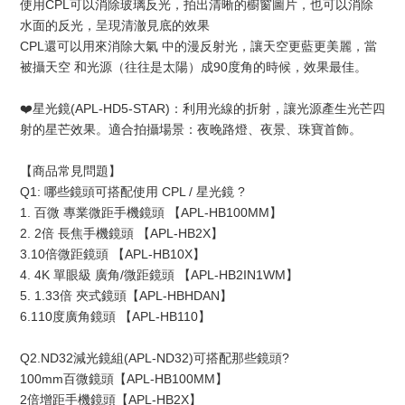
使用CPL可以消除玻璃反光，拍出清晰的櫥窗圖片，也可以消除
水面的反光，呈現清澈見底的效果
CPL還可以用來消除大氣 中的漫反射光，讓天空更藍更美麗，當
被攝天空 和光源（往往是太陽）成90度角的時候，效果最佳。
❤️星光鏡(APL-HD5-STAR)：利用光線的折射，讓光源產生光芒四
射的星芒效果。適合拍攝場景：夜晚路燈、夜景、珠寶首飾。
【商品常見問題】
Q1: 哪些鏡頭可搭配使用 CPL / 星光鏡 ?
1. 百微 專業微距手機鏡頭 【APL-HB100MM】
2. 2倍 長焦手機鏡頭 【APL-HB2X】
3.10倍微距鏡頭 【APL-HB10X】
4. 4K 單眼級 廣角/微距鏡頭 【APL-HB2IN1WM】
5. 1.33倍 夾式鏡頭【APL-HBHDAN】
6.110度廣角鏡頭 【APL-HB110】
Q2.ND32減光鏡組(APL-ND32)可搭配那些鏡頭?
100mm百微鏡頭【APL-HB100MM】
2倍增距手機鏡頭【APL-HB2X】