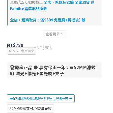
至
08/15 04:00
截止
全店，爸氣狂歡節 全家取貨 送
Fami!ce霜淇淋兌換券
全店，超商取貨：滿$699 免運費 (折抵後) 🙌
查看更多
NT$780
NT$805
NT$770
會員獨享
🏆原廠正品 ● 享有保固一年
: 👑52MM濾鏡
組:減光+偏光+星光鏡+夾子
👑52MM濾鏡組:減光+偏光+星光鏡+夾子
52MM鏡頭夾+ND32減光鏡