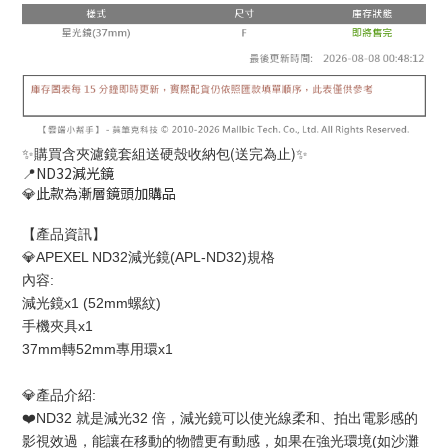
✨購買含夾濾鏡套組送硬殼收納包(送完為止)✨
📍ND32減光鏡
💎此款為漸層鏡頭加購品
【產品資訊】
💎APEXEL ND32減光鏡(APL-ND32)規格
內容:
減光鏡x1 (52mm螺紋)
手機夾具x1
37mm轉52mm專用環x1
💎產品介紹:
❤️ND32 就是減光32 倍，減光鏡可以使光線柔和、拍出電影感的
影視效過，能讓在移動的物體更有動感，如果在強光環境(如沙灘