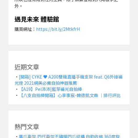
外。
遇見未來 體驗館
購買網址：
https://bit.ly/2MtkfrH
近期文章
•
[開箱] CYKE ♥ A200雙機直播手機支架 feat. Q6外接補
光燈 2021網美必備自拍神器推薦
•
【A19】Pei沛沛|藍芽補光自拍棒
•
【八支自拍棒開箱】心享事宸-韓德凱文森 ｜排行評比
熱門文章
•
鷹爪車架,四代車架不鏽鋼四爪結構 自動收縮 360度旋