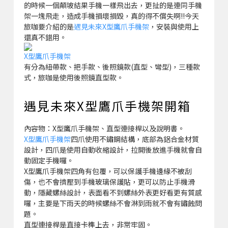
的時候一個顛坡結果手機一樣飛出去，更扯的是連同手機
架一塊飛走，造成手機損壞損毀，真的得不償失啊!!今天
旅咖要介紹的是
遇見未來X型鷹爪手機架
，安裝與使用上
還真不錯用。
X型鷹爪手機架
有分為紐帶款、把手款、後照鏡款(直型、彎型)，三種款
式，旅咖是使用後照鏡直型款。
遇見未來X型鷹爪手機架開箱
內容物：X型鷹爪手機架、直型連接桿以及說明書。
X型鷹爪手機架
四爪使用不鏽鋼結構，底部為鋁合金材質
設計，四爪是使用自動收縮設計，拉開後放進手機就會自
動固定手機囉。
X型鷹爪手機架四角有包覆，可以保護手機邊緣不被刮
傷，也不會擠壓到手機玻璃保護貼，更可以防止手機滑
動，隱藏螺絲設計，表面看不到螺絲外表更好看更有質感
囉，主要是下雨天的時候螺絲不會淋到雨就不會有鏽蝕問
題。
直型連接桿是直接卡榫上去，非常牢固。