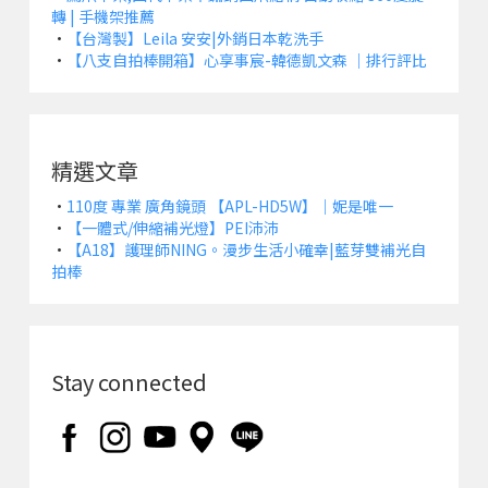
轉 | 手機架推薦
•
【台灣製】Leila 安安|外銷日本乾洗手
•
【八支自拍棒開箱】心享事宸-韓德凱文森 ｜排行評比
精選文章
•
110度 專業 廣角鏡頭 【APL-HD5W】｜妮是唯一
•
【一體式/伸縮補光燈】PEI沛沛
•
【A18】護理師NING。漫步生活小確幸|藍芽雙補光自
拍棒
Stay connected