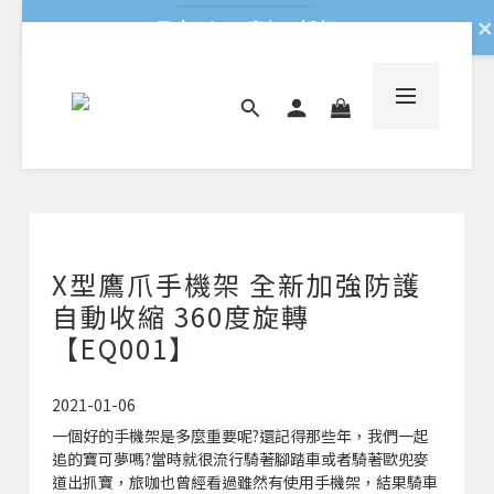
✕
💬 加Line 享$30折扣!
立即加好友
🛡️ APEXEL/MEFU品牌保固一年!
立即逛逛
✅ APEXEL商品享15天鑑賞期!
立即逛逛
X型鷹爪手機架 全新加強防護
自動收縮 360度旋轉
【EQ001】
2021-01-06
一個好的手機架是多麼重要呢?還記得那些年，我們一起
追的寶可夢嗎?當時就很流行騎著腳踏車或者騎著歐兜麥
道出抓寶，旅咖也曾經看過雖然有使用手機架，結果騎車