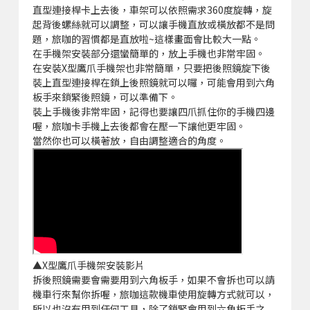
直型連接桿卡上去後，車架可以依照需求360度旋轉，旋
起背後螺絲就可以調整，可以讓手機直放或橫放都不是問
題，旅咖的習慣都是直放啦~這樣畫面會比較大一點。
在手機架安裝部分還蠻簡單的，放上手機也非常牢固。
在安裝X型鷹爪手機架也非常簡單，只要把後照鏡旋下後
裝上直型連接桿在鎖上後照鏡就可以囉，可能會用到六角
板手來鎖緊後照鏡，可以準備下。
裝上手機後非常牢固，記得也要讓四爪抓住你的手機四邊
喔，旅咖卡手機上去後都會在壓一下讓他更牢固。
當然你也可以橫著放，自由調整適合的角度。
▲X型鷹爪手機架安裝影片
拆後照鏡需要會需要用到六角板手，如果不會拆也可以請
機車行來幫你拆喔，旅咖這款機車使用旋轉方式就可以，
所以也沒有用到任何工具，除了鎖緊會用到六角板手之