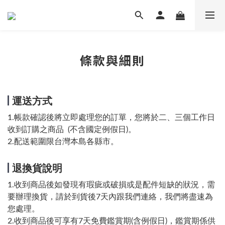
✕
💬 加Line 享$30折扣!
立即加好友
🛡️ APEXEL/MEFU品牌保固一年!
條款與細則
立即逛逛
✅ APEXEL商品享15天鑑賞期!
運送方式
立即逛逛
1.帳款確認後將立即處理您的訂單，您將於二、三個工作日
收到訂購之商品
(不含國定例假日)
。
2.配送範圍限台灣本島各縣市。
退換貨說明
1.收到商品後如發現有瑕疵或破損或是配件短缺的狀況，需
要辦理換貨，請於到貨後7天內跟我們連絡，我們將盡速為
您處理。
2.收到商品後可享有7天免費鑑賞期(含例假日)，鑑賞期係供