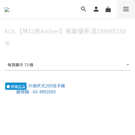
✕
💬 加Line 享$30折扣!
立即加好友
KOL【林以桑Amber】專屬優惠 滿$999折$50
🛡️ APEXEL/MEFU品牌保固一年!
🎯
立即逛逛
✅ APEXEL商品享15天鑑賞期!
每頁顯示 72 個
立即逛逛
● 原廠正品