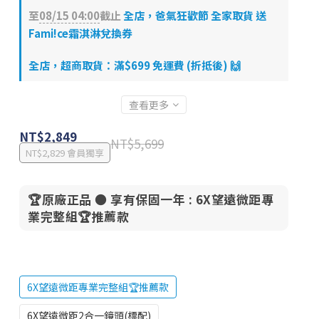
至
08/15 04:00
截止
全店，爸氣狂歡節 全家取貨 送
Fami!ce霜淇淋兌換券
全店，超商取貨：滿$699 免運費 (折抵後) 🙌
查看更多
NT$2,849
NT$5,699
NT$2,829
會員獨享
🏆原廠正品 ● 享有保固一年
: 6X望遠微距專
業完整組🏆推薦款
6X望遠微距專業完整組🏆推薦款
6X望遠微距2合一鏡頭(標配)