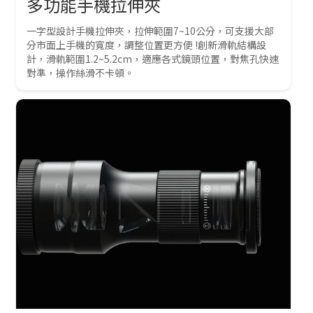
多功能手機拉伸夾
一字型設計手機拉伸夾，拉伸範圍7~10公分，可支援大部
分市面上手機的寬度，調整位置更方便 !創新滑軌結構設
計，滑軌範圍1.2~5.2cm，適應各式鏡頭位置，對焦孔快速
對準，操作絲滑不卡頓。