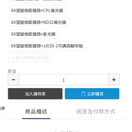
6X望遠微距鏡頭+CPL偏光鏡
6X望遠微距鏡頭+ND32減光鏡
6X望遠微距鏡頭+星光鏡
6X望遠微距鏡頭+JJ020-1可調高腳架組
大量批發請私訊客服
數量
加入購物車
立即購買
清單
商品描述
送貨及付款方式