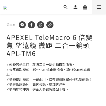
✕
🛡️ APEXEL/MEFU品牌保固一年!
立即逛逛
✅ APEXEL商品享15天鑑賞期!
分享到
立即逛逛
APEXEL TeleMacro 6 倍變
焦 望遠鏡 微距 二合一鏡頭-
APL-TM6
✔遠鏡皆是主打｜超強二合一遠近拍攝都清晰。
✔長焦微距模式｜30~∞cm遠距離拍攝，15-30cm遠距微
距。
✔多種使用模式｜一鏡兩用，自帶觀察眼罩可作為望遠鏡！
✔多層鍍膜鏡片｜高透稜鏡，增加透光率
✔多功能拉伸夾｜適合大多數智慧型手機。