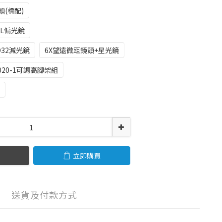
頭(標配)
PL偏光鏡
D32減光鏡
6X望遠微距鏡頭+星光鏡
020-1可調高腳架組
立即購買
送貨及付款方式