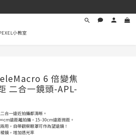
✕
PEXEL小教室
立即購買
TeleMacro 6 倍變焦
距 二合一鏡頭-APL-
強二合一遠近拍攝都清晰。
∞cm遠距離拍攝，15-30cm遠距微距。
鏡兩用，自帶觀察眼罩可作為望遠鏡！
透稜鏡，增加透光率