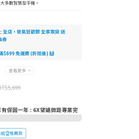
合大多數智慧型手機。
止
全店，爸氣狂歡節 全家取貨 送
換券
699 免運費 (折抵後) 🙌
查看更多
NT$5,699
 享有保固一年
: 6X望遠微距專業完
組🏆推薦款