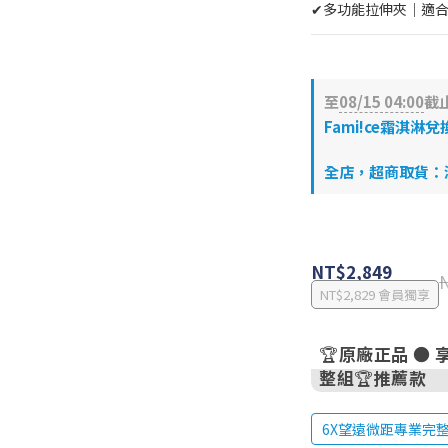
✔多功能拉伸夾｜適
至
08/15 04:00
截
Fami!ce霜淇淋兌
全店，超商取貨：滿$
NT$2,849
NT$2,829
會員獨享
🏆原廠正品 ●
整組🏆推薦款
6X望遠微距專業完整