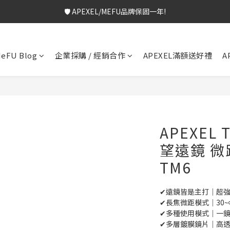
🛡️ APEXEL/MEFU品牌保固一年!
🎁 $699免運+3%回饋!
💬 加Line 享$30折扣!
立即加好友
🛡️ APEXEL/MEFU品牌保固一年!
立即逛逛
🎁 $699免運+3%回饋!
✅ APEXEL商品享15天鑑賞期!
立即逛逛
eFU Blog
企業採購 / 經銷合作
APEXEL滿額送好禮
A
APEXEL 
望遠鏡 微
TM6
✔遠鏡皆是主打｜超
✔長焦微距模式｜30~
✔多種使用模式｜一
✔多層鍍膜鏡片｜高