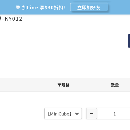
💬 加Line 享$30折扣!
立即加好友
-KY012
🛡️ APEXEL/MEFU品牌保固一年!
立即逛逛
✅ APEXEL商品享15天鑑賞期!
立即逛逛
▼規格
數量