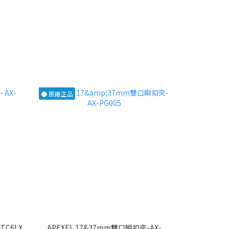
● 原廠正品
TC6LX
APEXEL 17&37mm雙口瞬扣夾-AX-