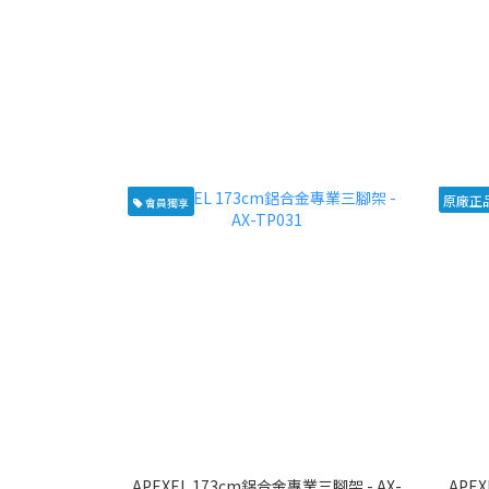
原廠正
會員獨享
APEXEL 173cm鋁合金專業三腳架 - AX-
APE