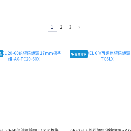
1
2
3
»
品
會員獨享
XEL 20-60倍望遠鏡頭 17mm標準
APEXEL 6倍可調焦望遠鏡頭 - AX-