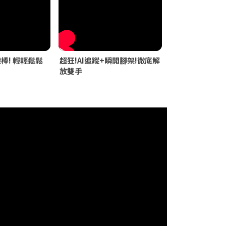
袋棒! 輕輕鬆鬆
超狂!AI追蹤+瞬開腳架!徹底解
放雙手