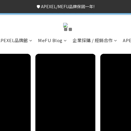
🛡️ APEXEL/MEFU品牌保固一年!
🎁 $699免運+3%回饋!
💬 加Line 享$30折扣!
立即加好友
🛡️ APEXEL/MEFU品牌保固一年!
立即逛逛
🎁 $699免運+3%回饋!
✅ APEXEL商品享15天鑑賞期!
立即逛逛
APEXEL品牌館
MeFU Blog
企業採購 / 經銷合作
AP